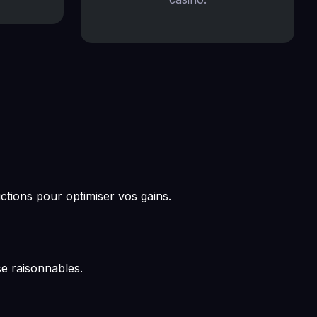
tions pour optimiser vos gains.
se raisonnables.