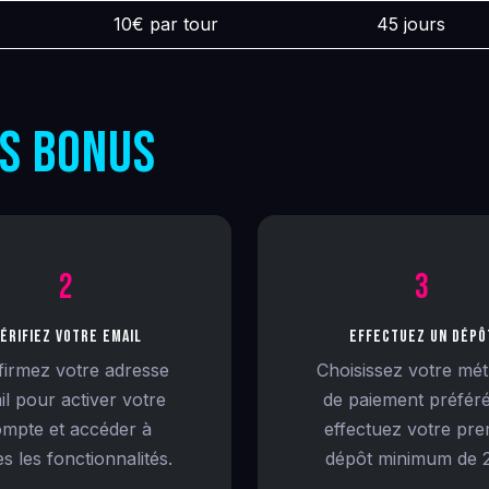
10€ par tour
45 jours
s Bonus
2
3
érifiez Votre Email
Effectuez un Dépô
irmez votre adresse
Choisissez votre mé
il pour activer votre
de paiement préféré
mpte et accéder à
effectuez votre pre
es les fonctionnalités.
dépôt minimum de 