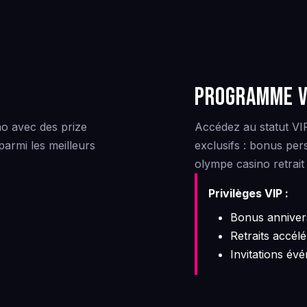
Programme V
no avec des prize
Accédez au statut VI
armi les meilleurs
exclusifs : bonus per
olympe casino retrait p
Privilèges VIP :
Bonus annivers
Retraits accél
Invitations év