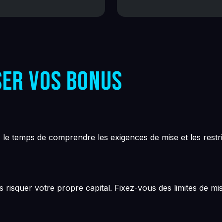
ser Vos Bonus
e temps de comprendre les exigences de mise et les restric
s risquer votre propre capital. Fixez-vous des limites de mi