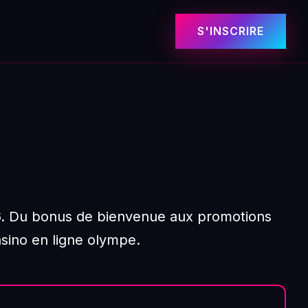
S'INSCRIRE
6. Du bonus de bienvenue aux promotions
asino en ligne olympe.