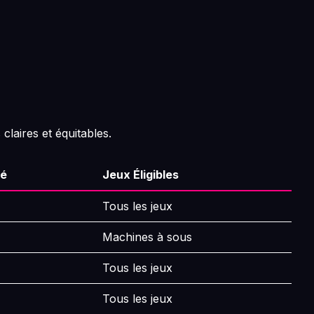
laires et équitables.
té
Jeux Éligibles
Tous les jeux
Machines à sous
Tous les jeux
Tous les jeux