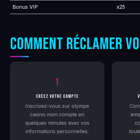
Bonus VIP
x25
Comment Réclamer Vo
1
Créez Votre Compte
V
Inscrivez-vous sur olympe
Conf
casino mon compte en
ema
quelques minutes avec vos
co
informations personnelles.
tout