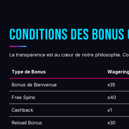
Conditions des Bonus
La transparence est au cœur de notre philosophie. Cons
Type de Bonus
Wagerin
Bonus de Bienvenue
x35
Free Spins
x40
Cashback
x1
Reload Bonus
x30